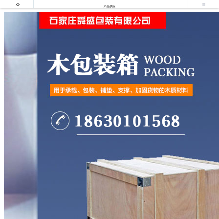


产品供应